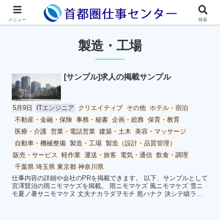
メニュー
検索
製造・工場
[サンプル]求人の掲載サンプル
5月9日
ITエンジニア
クリエイティブ
その他
ホテル・宿泊
不動産・金融・保険
事務・秘書
企画・総務
保育・教育
医療・介護
営業・電話営業
建築・土木
美容・マッサージ
自動車・機械整備
製造・工場
製造（設計・品質管理）
販売・サービス
軽作業
運送・旅客
電気・通信
飲食・調理
千葉県 埼玉県 東京都 神奈川県
仕事内容の詳細や会社のPRを掲載できます。 以下、サンプルとして
宮澤賢治の雨ニモマケズを掲載。 雨ニモマケズ 風ニモマケズ 雪ニ
モ夏ノ暑サニモマケヌ 丈夫ナカラダヲモチ 慾ハナク 決シテ瞋ラズ
イ...